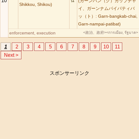
น
10
(ガーンバン（グ）カッブチャ
Shikkou, Shikou)
イ、ガーンナムパイパティバ
ッ（ト）: Garn-bangkab-chai,
Garn-nampai-patibat)
enforcement, execution
<政治、政府>
<การเมือง, รัฐบาล>
1
2
3
4
5
6
7
8
9
10
11
Next >
スポンサーリンク