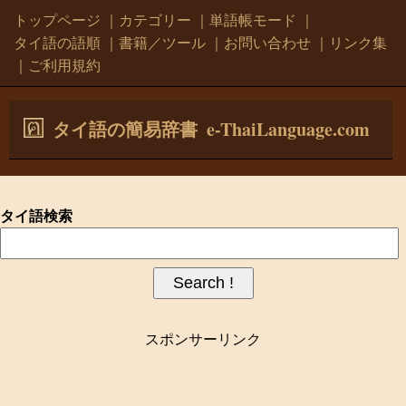
トップページ
｜
カテゴリー
｜
単語帳モード
｜
タイ語の語順
｜
書籍／ツール
｜
お問い合わせ
｜
リンク集
｜
ご利用規約
e-ThaiLanguage.com
タイ語の簡易辞書
タイ語検索
スポンサーリンク