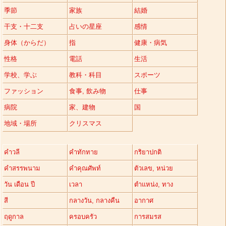
季節
家族
結婚
干支・十二支
占いの星座
感情
身体（からだ）
指
健康・病気
性格
電話
生活
学校、学ぶ
教科・科目
スポーツ
ファッション
食事, 飲み物
仕事
病院
家、建物
国
地域・場所
クリスマス
คำวลี
คำทักทาย
กริยาปกติ
คำสรรพนาม
คำคุณศัพท์
ตัวเลข, หน่วย
วัน เดือน ปี
เวลา
ตำแหน่ง, ทาง
สี
กลางวัน, กลางคืน
อากาศ
ฤดูกาล
ครอบครัว
การสมรส