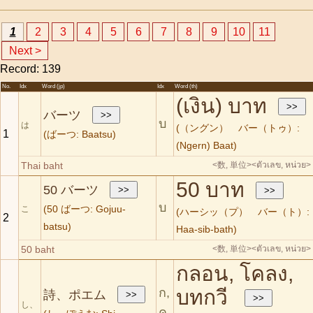
1
2
3
4
5
6
7
8
9
10
11
Next >
Record: 139
No.
Idx
Word (jp)
Idx
Word (th)
(เงิน) บาท
バーツ
บ
は
(（ングン） バー（トゥ）:
1
(ばーつ: Baatsu)
(Ngern) Baat)
Thai baht
<数, 単位>
<ตัวเลข, หน่วย>
50 บาท
50 バーツ
บ
(50 ばーつ: Gojuu-
こ
(ハーシッ（プ） バー（ト）:
2
batsu)
Haa-sib-bath)
50 baht
<数, 単位>
<ตัวเลข, หน่วย>
กลอน, โคลง,
ก,
บทกวี
詩、ポエム
し、
ค,