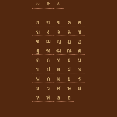
わ
を
ん
ก
ข
ฃ
ค
ฅ
ฆ
ง
จ
ฉ
ช
ซ
ฌ
ญ
ฎ
ฏ
ฐ
ฑ
ฒ
ณ
ด
ต
ถ
ท
ธ
น
บ
ป
ผ
ฝ
พ
ฟ
ภ
ม
ย
ร
ล
ว
ศ
ษ
ส
ห
ฬ
อ
ฮ