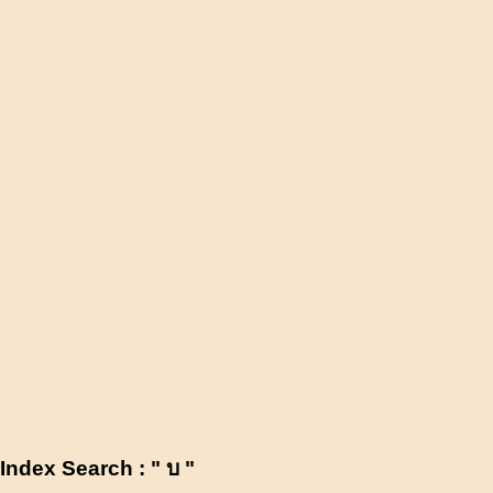
Index Search : " บ "