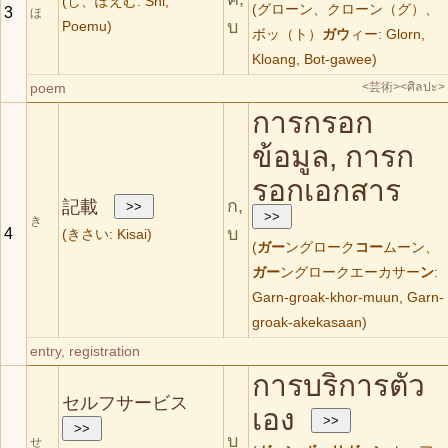
(し、ぽえむ: Shi,
(グローン、クローン（グ）、
3
ほ
บ
Poemu)
ボッ（ト）
ガウ
ィー: Glorn,
Kloang, Bot-gawee)
poem
<芸術>
<ศิลปะ>
การกรอก
ข้อมูล, การก
รอกเอกสาร
ก,
記載
き
บ
4
(きさい: Kisai)
(
ガー
ングローク
コー
ムーン、
ガー
ングロークエーカサー
ン
:
Garn-groak-khor-muun, Garn-
groak-akekasaan)
entry, registration
การบริการตัว
セルフサービス
เอง
บ
せ