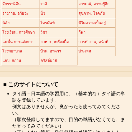
จักรราศีจีน
ราศี
อารมณ์, ความรู้สึก
ร่างกาย, อวัยวะ
นิ้ว
สุขภาพ, โรคภัย
นิสัย
โทรศัพท์
ชีวิตความเป็นอยู่
โรงเรียน, การศึกษา
วิชา
กีฬา
แฟชั่น การแต่งกาย
อาหาร, เครื่องดื่ม
การทำงาน, หน้าที่
โรงพยาบาล
บ้าน, อาคาร
ประเทศ
แถบ, สถาน
คริสต์มาส
■ このサイトについて
タイ語－日本語の学習用に、（基本的な）タイ語の単
語を登録しています。
例文はありませんが、良かったら使ってみてくださ
い。
（順次登録してますので、目的の単語がなくても、ま
た寄ってみてください）