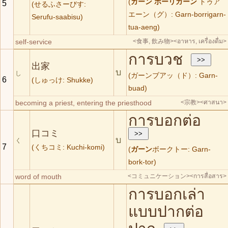
(
ガーン
ボーリガーン
トゥア
5
(せるふさーびす:
エーン（グ）: Garn-borrigarn-
Serufu-saabisu)
tua-aeng)
self-service
<食事, 飲み物>
<อาหาร, เครื่องดื่ม>
การบวช
出家
บ
し
(ガーンブアッ（ド）: Garn-
6
(しゅっけ: Shukke)
buad)
becoming a priest, entering the priesthood
<宗教>
<ศาสนา>
การบอกต่อ
口コミ
บ
く
7
(くちコミ: Kuchi-komi)
(
ガーン
ボークトー: Garn-
bork-tor)
word of mouth
<コミュニケーション>
<การสื่อสาร>
การบอกเล่า
แบบปากต่อ