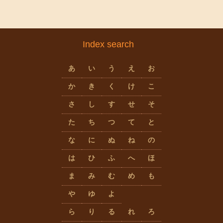
Index search
あ
い
う
え
お
か
き
く
け
こ
さ
し
す
せ
そ
た
ち
つ
て
と
な
に
ぬ
ね
の
は
ひ
ふ
へ
ほ
ま
み
む
め
も
や
ゆ
よ
ら
り
る
れ
ろ