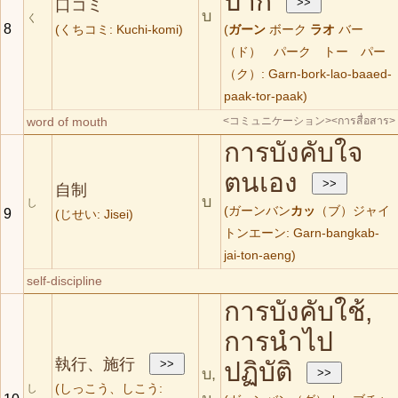
ปาก
口コミ
บ
く
8
(くちコミ: Kuchi-komi)
(
ガーン
ボーク
ラオ
バー
（ド） パーク トー パー
（ク）: Garn-bork-lao-baaed-
paak-tor-paak)
word of mouth
<コミュニケーション>
<การสื่อสาร>
การบังคับใจ
ตนเอง
自制
บ
し
(ガーンバン
カッ
（ブ）ジャイ
9
(じせい: Jisei)
トンエーン: Garn-bangkab-
jai-ton-aeng)
self-discipline
การบังคับใช้,
การนำไป
執行、施行
ปฏิบัติ
บ,
(しっこう、しこう:
し