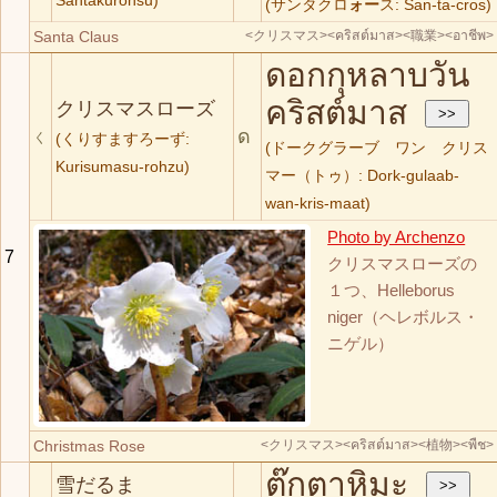
(サンタクロ
ォー
ス: San-ta-cros)
Santa Claus
<クリスマス>
<คริสต์มาส>
<職業>
<อาชีพ>
ดอกกุหลาบวัน
คริสต์มาส
クリスマスローズ
ด
く
(くりすますろーず:
(ドークグラーブ ワン クリス
Kurisumasu-rohzu)
マー（トゥ）: Dork-gulaab-
wan-kris-maat)
Photo by Archenzo
7
クリスマスローズの
１つ、Helleborus
niger（ヘレボルス・
ニゲル）
Christmas Rose
<クリスマス>
<คริสต์มาส>
<植物>
<พืช>
ตุ๊กตาหิมะ
雪だるま