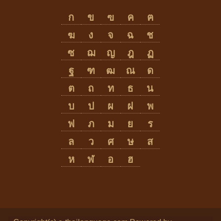
ก
ข
ฃ
ค
ฅ
ฆ
ง
จ
ฉ
ช
ซ
ฌ
ญ
ฎ
ฏ
ฐ
ฑ
ฒ
ณ
ด
ต
ถ
ท
ธ
น
บ
ป
ผ
ฝ
พ
ฟ
ภ
ม
ย
ร
ล
ว
ศ
ษ
ส
ห
ฬ
อ
ฮ