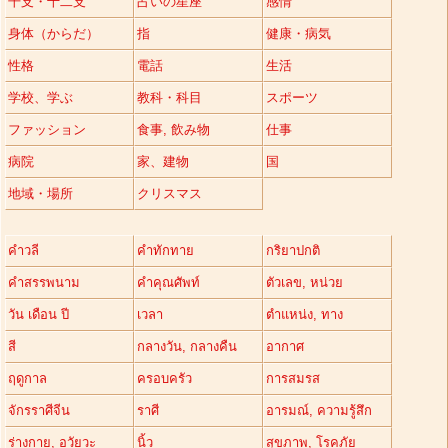
干支・十二支
占いの星座
感情
身体（からだ）
指
健康・病気
性格
電話
生活
学校、学ぶ
教科・科目
スポーツ
ファッション
食事, 飲み物
仕事
病院
家、建物
国
地域・場所
クリスマス
คำวลี
คำทักทาย
กริยาปกติ
คำสรรพนาม
คำคุณศัพท์
ตัวเลข, หน่วย
วัน เดือน ปี
เวลา
ตำแหน่ง, ทาง
สี
กลางวัน, กลางคืน
อากาศ
ฤดูกาล
ครอบครัว
การสมรส
จักรราศีจีน
ราศี
อารมณ์, ความรู้สึก
ร่างกาย, อวัยวะ
นิ้ว
สุขภาพ, โรคภัย