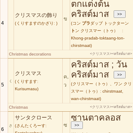
ตกแต่งต้น
คริสต์มาส
クリスマスの飾り
ข
4
(くりすますのかざり: )
(コン
プラ
ダッブ トックターン
ト
ン クリスマー（トゥ） :
Khong-pradab-toktaang-ton-
chirstmaat)
Christmas decorations
<クリスマス>
<คริสต์มาส>
คริสต์มาส ; วัน
คริสต์มาส
クリスマス
ค,
く
(くりすます:
(クリスマー（トゥ）、ワン クリ
ว
5
Kurisumasu)
スマー（トゥ）: chirstmaat,
wan-chirstmaat)
Christmas
<クリスマス>
<คริสต์มาส>
ซานตาคลอส
サンタクロース
ซ
(さんたくろーす:
さ
6
Santakurohsu)