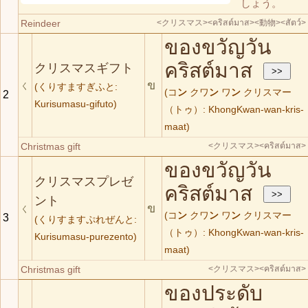
しょう。
Reindeer
<クリスマス>
<คริสต์มาส>
<動物>
<สัตว์>
ของขวัญวัน
คริสต์มาส
クリスマスギフト
ข
く
(くりすますぎふと:
(コ
ン
クワ
ン
ワ
ン
クリスマー
2
Kurisumasu-gifuto)
（トゥ）: KhongKwan-wan-kris-
maat)
Christmas gift
<クリスマス>
<คริสต์มาส>
ของขวัญวัน
クリスマスプレゼ
คริสต์มาส
ント
ข
く
(コ
ン
クワ
ン
ワ
ン
クリスマー
3
(くりすますぷれぜんと:
（トゥ）: KhongKwan-wan-kris-
Kurisumasu-purezento)
maat)
Christmas gift
<クリスマス>
<คริสต์มาส>
ของประดับ