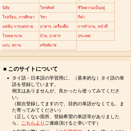
นิสัย
โทรศัพท์
ชีวิตความเป็นอยู่
โรงเรียน, การศึกษา
วิชา
กีฬา
แฟชั่น การแต่งกาย
อาหาร, เครื่องดื่ม
การทำงาน, หน้าที่
โรงพยาบาล
บ้าน, อาคาร
ประเทศ
แถบ, สถาน
คริสต์มาส
■ このサイトについて
タイ語－日本語の学習用に、（基本的な）タイ語の単
語を登録しています。
例文はありませんが、良かったら使ってみてくださ
い。
（順次登録してますので、目的の単語がなくても、ま
た寄ってみてください）
（正しくない箇所、登録希望の単語等がありました
ら、
こちらより
ご連絡頂けると幸いです）