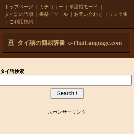
トップページ
｜
カテゴリー
｜
単語帳モード
｜
タイ語の語順
｜
書籍／ツール
｜
お問い合わせ
｜
リンク集
｜
ご利用規約
e-ThaiLanguage.com
タイ語の簡易辞書
タイ語検索
スポンサーリンク