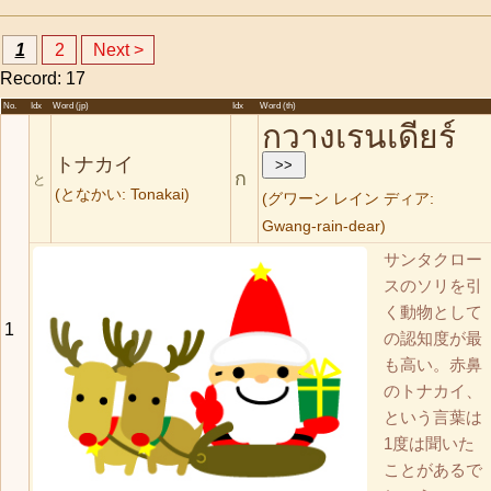
1
2
Next >
Record: 17
No.
Idx
Word (jp)
Idx
Word (th)
กวางเรนเดียร์
トナカイ
ก
と
(となかい: Tonakai)
(グワーン レイン ディア:
Gwang-rain-dear)
サンタクロー
スのソリを引
く動物として
1
の認知度が最
も高い。赤鼻
のトナカイ、
という言葉は
1度は聞いた
ことがあるで