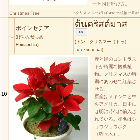
ーと同じ呼び方。
Christmas Tree
<クリスマス>
<คริสต์มาส>
<植物>
<พืช>
ต้นคริสต์มาส
ポインセチア
ほ
(ぽいんせちあ:
(
トン
クリスマー（トゥ）:
Poinsechia)
Ton-kris-maat)
赤と緑のコントラス
トが綺麗な観葉植
物。クリスマスの時
期にあわせて紅葉さ
せる。
10
原産はメキシコと中
央アメリカ。日本に
は明治時代に輸入さ
れている。和名はシ
ョウジョウボク
（猩々木）。