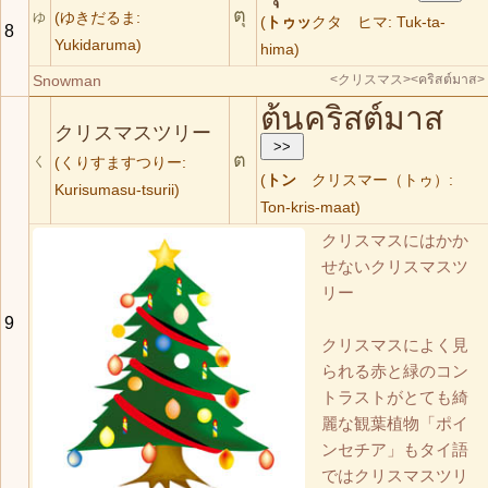
ตุ
(ゆきだるま:
ゆ
(
トゥッ
クタ ヒマ: Tuk-ta-
8
Yukidaruma)
hima)
Snowman
<クリスマス>
<คริสต์มาส>
ต้นคริสต์มาส
クリスマスツリー
ต
く
(くりすますつりー:
(
トン
クリスマー（トゥ）:
Kurisumasu-tsurii)
Ton-kris-maat)
クリスマスにはかか
せないクリスマスツ
リー
9
クリスマスによく見
られる赤と緑のコン
トラストがとても綺
麗な観葉植物「ポイ
ンセチア」もタイ語
ではクリスマスツリ