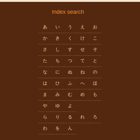
Index search
あ
い
う
え
お
か
き
く
け
こ
さ
し
す
せ
そ
た
ち
つ
て
と
な
に
ぬ
ね
の
は
ひ
ふ
へ
ほ
ま
み
む
め
も
や
ゆ
よ
ら
り
る
れ
ろ
わ
を
ん