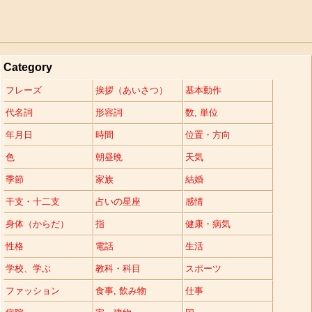
Category
フレーズ
挨拶（あいさつ）
基本動作
代名詞
形容詞
数, 単位
年月日
時間
位置・方向
色
朝昼晩
天気
季節
家族
結婚
干支・十二支
占いの星座
感情
身体（からだ）
指
健康・病気
性格
電話
生活
学校、学ぶ
教科・科目
スポーツ
ファッション
食事, 飲み物
仕事