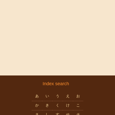
Index search
あ
い
う
え
お
か
き
く
け
こ
さ
し
す
せ
そ