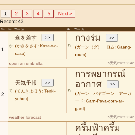
1
2
3
4
5
Next >
Record: 43
No.
Idx
Word (jp)
Idx
Word (th)
กางร่ม
傘を差す
ก
(かさをさす: Kasa-wo-
か
(ガーン（グ）
ロ
ム: Gaang-
1
sasu)
roum)
open an umbrella
<天気>
<อากาศ>
การพยากรณ์
อากาศ
天気予報
ก
て
(てんきよほう: Tenki-
(ガーン パヤゴーン
アー
ガ
2
yohou)
ード: Garn-Paya-gorn-ar-
gard)
weather forecast
<天気>
<อากาศ>
ครึ้มฟ้าครึ้ม