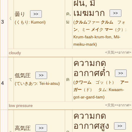
ฝน, มี
เมฆมาก
ค,
曇り
く
ม
3
(くもり: Kumori)
(
クルム
ファー
クルム
フォ
ン
、ミー
メイ
ク
マー
（ク）:
Krum-faah-krum-fon, Mii-
meiku-mark)
cloudy
<天気>
<อากาศ>
ความกด
อากาศต่ำ
低気圧
ค
て
(
クワーム
ゴッ（ト）
アー
4
(ていきあつ: Tei-ki-atsu)
ガー
（ド） タム: Kwaam-
got-ar-gard-tam)
low pressure
<天気>
<อากาศ>
ความกด
อากาศสูง
高気圧
ค