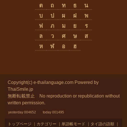
ต
ถ
ท
ธ
น
บ
ป
ผ
ฝ
พ
ฟ
ภ
ม
ย
ร
ล
ว
ศ
ษ
ส
ห
ฬ
อ
ฮ
Copyright(c) e-thailanguage.com
Powered by
ThaiSmile.jp
無断転載禁止 No reproduction or republication without
written permission.
yesterday 004652 today 001495
トップページ
｜
カテゴリー
｜
単語帳モード
｜
タイ語の語順
｜