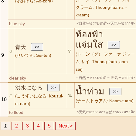
8
(あおぞら: Ao-zora)
ク
ラー
ム: Thoong-faah-sii-
kraam)
blue sky
<自然>
<ธรรมชาติ>
<天気>
<อากาศ>
ท้องฟ้า
แจ่มใส
青天
ท
せ
(トー
ン
（グ） ファー
ァ
ジャー
9
(せいてん: Sei-ten)
ム サイ: Thoong-faah-jaam-
sai)
clear sky
<自然>
<ธรรมชาติ>
<天気>
<อากาศ>
洪水になる
น้ำท่วม
น
こ
(こうずいになる: Kouzui-
10
(ナーム
トゥア
ム: Naam-tuam)
ni-naru)
to flood
<天気>
<อากาศ>
<自然>
<ธรรมชาติ>
1
2
3
4
5
Next >