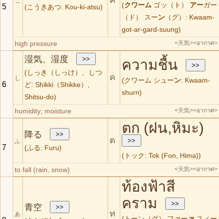
こ
(
クワーム
ゴッ（ト）
アー
ガー
5
(こうきあつ: Kou-ki-atsu)
（ド） スー
ン
（グ）: Kwaam-
got-ar-gard-suung)
high pressure
<天気>
<อากาศ>
湿気、湿度
ความชื้น
(しっき（しっけ）、しつ
ค
し
(クワーム シュー
ン
: Kwaam-
6
ど: Shikki（Shikke）,
shurn)
Shitsu-do)
humidity; moisture
<天気>
<อากาศ>
ตก (ฝน,หิมะ)
降る
ต
ふ
7
(ふる: Furu)
(トック: Tok (Fon, Hima))
to fall (rain, snow)
<天気>
<อากาศ>
ท้องฟ้าสี
คราม
青空
ท
あ
(トーン（グ） ファー
ァ
スィー