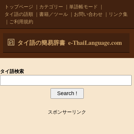
トップページ
｜
カテゴリー
｜
単語帳モード
｜
タイ語の語順
｜
書籍／ツール
｜
お問い合わせ
｜
リンク集
｜
ご利用規約
e-ThaiLanguage.com
タイ語の簡易辞書
タイ語検索
スポンサーリンク