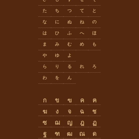
た
ち
つ
て
と
な
に
ぬ
ね
の
は
ひ
ふ
へ
ほ
ま
み
む
め
も
や
ゆ
よ
ら
り
る
れ
ろ
わ
を
ん
ก
ข
ฃ
ค
ฅ
ฆ
ง
จ
ฉ
ช
ซ
ฌ
ญ
ฎ
ฏ
ฐ
ฑ
ฒ
ณ
ด