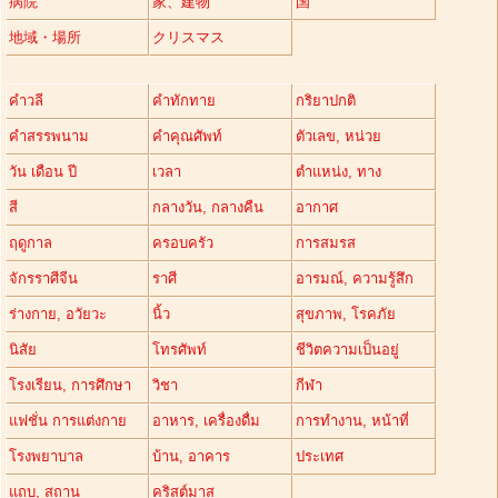
病院
家、建物
国
地域・場所
クリスマス
คำวลี
คำทักทาย
กริยาปกติ
คำสรรพนาม
คำคุณศัพท์
ตัวเลข, หน่วย
วัน เดือน ปี
เวลา
ตำแหน่ง, ทาง
สี
กลางวัน, กลางคืน
อากาศ
ฤดูกาล
ครอบครัว
การสมรส
จักรราศีจีน
ราศี
อารมณ์, ความรู้สึก
ร่างกาย, อวัยวะ
นิ้ว
สุขภาพ, โรคภัย
นิสัย
โทรศัพท์
ชีวิตความเป็นอยู่
โรงเรียน, การศึกษา
วิชา
กีฬา
แฟชั่น การแต่งกาย
อาหาร, เครื่องดื่ม
การทำงาน, หน้าที่
โรงพยาบาล
บ้าน, อาคาร
ประเทศ
แถบ, สถาน
คริสต์มาส