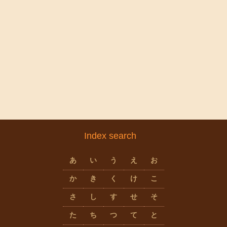
Index search
あ
い
う
え
お
か
き
く
け
こ
さ
し
す
せ
そ
た
ち
つ
て
と