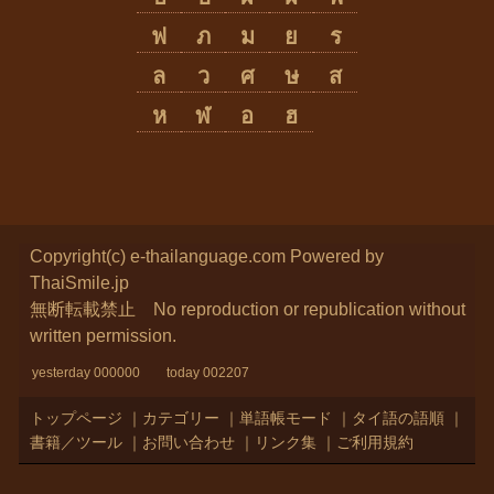
ฟ
ภ
ม
ย
ร
ล
ว
ศ
ษ
ส
ห
ฬ
อ
ฮ
Copyright(c) e-thailanguage.com
Powered by
ThaiSmile.jp
無断転載禁止 No reproduction or republication without
written permission.
yesterday 000000 today 002207
トップページ
｜
カテゴリー
｜
単語帳モード
｜
タイ語の語順
｜
書籍／ツール
｜
お問い合わせ
｜
リンク集
｜
ご利用規約