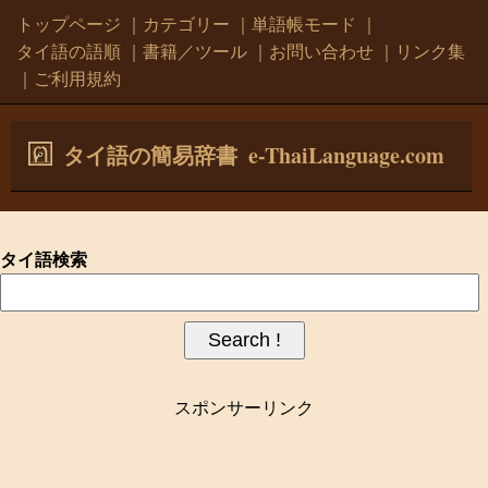
トップページ
｜
カテゴリー
｜
単語帳モード
｜
タイ語の語順
｜
書籍／ツール
｜
お問い合わせ
｜
リンク集
｜
ご利用規約
e-ThaiLanguage.com
タイ語の簡易辞書
タイ語検索
スポンサーリンク