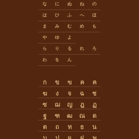
な
に
ぬ
ね
の
は
ひ
ふ
へ
ほ
ま
み
む
め
も
や
ゆ
よ
ら
り
る
れ
ろ
わ
を
ん
ก
ข
ฃ
ค
ฅ
ฆ
ง
จ
ฉ
ช
ซ
ฌ
ญ
ฎ
ฏ
ฐ
ฑ
ฒ
ณ
ด
ต
ถ
ท
ธ
น
บ
ป
ผ
ฝ
พ