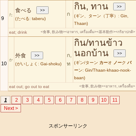
กิน, ทาน
食べる
ก
た
(ギン、ターン（丁寧）: Gin,
9
(たべる: taberu)
Thaan)
eat; drink
<食事, 飲み物>
<อาหาร, เครื่องดื่ม>
<基本動作>
<กริยาปกติ>
กิน/ทานข้าว
นอกบ้าน
ก,
外食
か
(ギン/ターン
カー
オ
ノー
ク
バ
ท
10
(がいしょく: Gai-shoku)
ー
ン: Gin/Thaan-khaao-nook-
baan)
eat out; go out to eat
<食事, 飲み物>
<อาหาร, เครื่องดื่ม>
1
2
3
4
5
6
7
8
9
10
11
Next >
スポンサーリンク