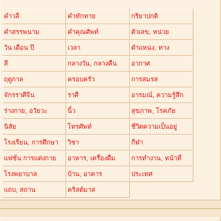
คำวลี
คำทักทาย
กริยาปกติ
คำสรรพนาม
คำคุณศัพท์
ตัวเลข, หน่วย
วัน เดือน ปี
เวลา
ตำแหน่ง, ทาง
สี
กลางวัน, กลางคืน
อากาศ
ฤดูกาล
ครอบครัว
การสมรส
จักรราศีจีน
ราศี
อารมณ์, ความรู้สึก
ร่างกาย, อวัยวะ
นิ้ว
สุขภาพ, โรคภัย
นิสัย
โทรศัพท์
ชีวิตความเป็นอยู่
โรงเรียน, การศึกษา
วิชา
กีฬา
แฟชั่น การแต่งกาย
อาหาร, เครื่องดื่ม
การทำงาน, หน้าที่
โรงพยาบาล
บ้าน, อาคาร
ประเทศ
แถบ, สถาน
คริสต์มาส