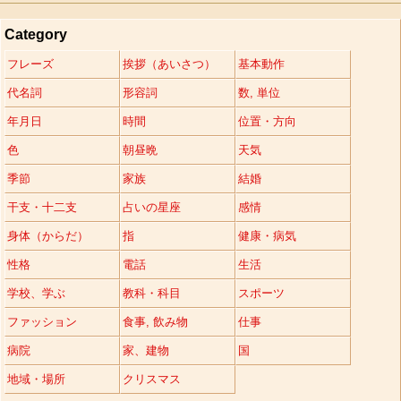
Category
フレーズ
挨拶（あいさつ）
基本動作
代名詞
形容詞
数, 単位
年月日
時間
位置・方向
色
朝昼晩
天気
季節
家族
結婚
干支・十二支
占いの星座
感情
身体（からだ）
指
健康・病気
性格
電話
生活
学校、学ぶ
教科・科目
スポーツ
ファッション
食事, 飲み物
仕事
病院
家、建物
国
地域・場所
クリスマス