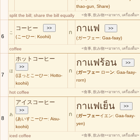
thao-gun, Share)
split the bill; share the bill equally
<食事, 飲み物>
<อาหาร, เครื่องดื่ม>
กาแฟ
コーヒー
ก
こ
6
(こーひー: Koohii)
(ガーフェー: Gaa-faay)
coffee
<食事, 飲み物>
<อาหาร, เครื่องดื่ม>
ホットコーヒー
กาแฟร้อน
ก
ほ
(
ガーフェー
ロー
ン
: Gaa-faay-
7
(ほっとこーひー: Hotto-
rorn)
koohii)
hot coffee
<食事, 飲み物>
<อาหาร, เครื่องดื่ม>
アイスコーヒー
กาแฟเย็น
ก
あ
(
ガーフェー
イエン: Gaa-faay-
8
(あいすこーひー: Aisu-
yen)
koohii)
iced coffee
<食事, 飲み物>
<อาหาร, เครื่องดื่ม>