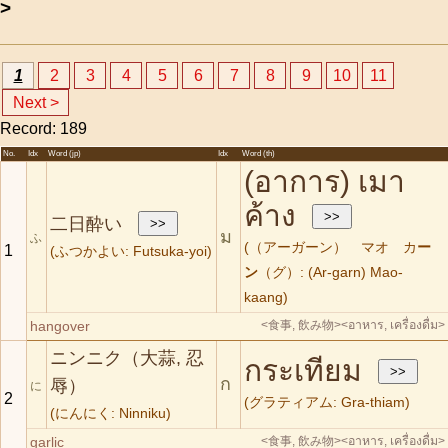
>
1
2
3
4
5
6
7
8
9
10
11
Next >
Record: 189
No.
Idx
Word (jp)
Idx
Word (th)
(อาการ) เมา
ค้าง
二日酔い
ม
ふ
(（アーガーン） マオ カ
ー
1
(ふつかよい: Futsuka-yoi)
ン
（グ）: (Ar-garn) Mao-
kaang)
hangover
<食事, 飲み物>
<อาหาร, เครื่องดื่ม>
ニンニク（大蒜, 忍
กระเทียม
ก
辱）
に
2
(グラティアム: Gra-thiam)
(にんにく: Ninniku)
garlic
<食事, 飲み物>
<อาหาร, เครื่องดื่ม>