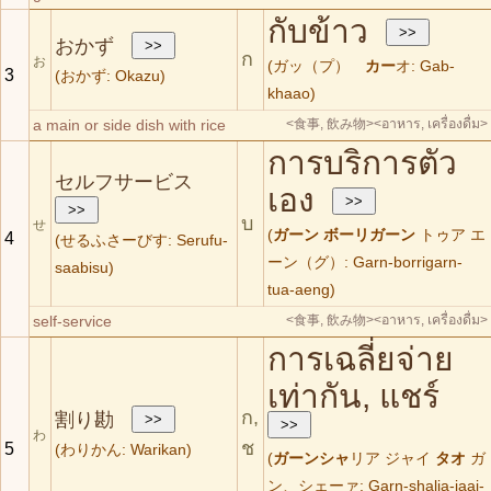
กับข้าว
おかず
ก
お
(ガッ（プ）
カー
オ: Gab-
3
(おかず: Okazu)
khaao)
a main or side dish with rice
<食事, 飲み物>
<อาหาร, เครื่องดื่ม>
การบริการตัว
セルフサービス
เอง
บ
せ
(
ガーン
ボーリガーン
トゥア エ
4
(せるふさーびす: Serufu-
ーン（グ）: Garn-borrigarn-
saabisu)
tua-aeng)
self-service
<食事, 飲み物>
<อาหาร, เครื่องดื่ม>
การเฉลี่ยจ่าย
เท่ากัน, แชร์
ก,
割り勘
わ
ช
5
(わりかん: Warikan)
(
ガーンシャ
リア ジャイ
タオ
ガ
ン、シェーァ: Garn-shalia-jaai-