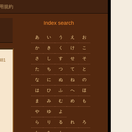
用規約
Index search
あ
い
う
え
お
か
き
く
け
こ
さ
し
す
せ
そ
81
た
ち
つ
て
と
な
に
ぬ
ね
の
は
ひ
ふ
へ
ほ
ま
み
む
め
も
や
ゆ
よ
ら
り
る
れ
ろ