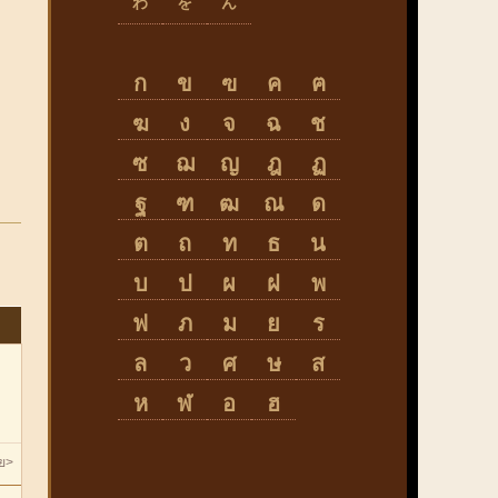
わ
を
ん
ก
ข
ฃ
ค
ฅ
ฆ
ง
จ
ฉ
ช
ซ
ฌ
ญ
ฎ
ฏ
ฐ
ฑ
ฒ
ณ
ด
ต
ถ
ท
ธ
น
บ
ป
ผ
ฝ
พ
ฟ
ภ
ม
ย
ร
ล
ว
ศ
ษ
ส
ห
ฬ
อ
ฮ
วย>