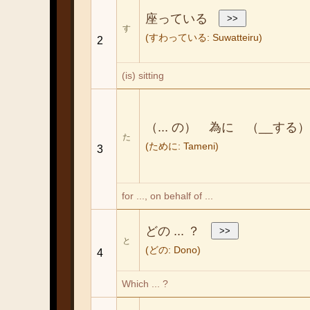
座っている
す
(すわっている: Suwatteiru)
2
(is) sitting
（... の） 為に （__する）
た
(ために: Tameni)
3
for ..., on behalf of ...
どの ... ？
と
(どの: Dono)
4
Which ... ?