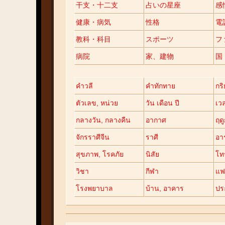
干支・十二支
占いの星座
感
健康・病気
性格
電
教科・科目
スポーツ
フ
病院
家、建物
国
คำวลี
คำทักทาย
กร
ตัวเลข, หน่วย
วัน เดือน ปี
เว
กลางวัน, กลางคืน
อากาศ
ฤด
จักรราศีจีน
ราศี
อาร
สุขภาพ, โรคภัย
นิสัย
โท
วิชา
กีฬา
แฟ
โรงพยาบาล
บ้าน, อาคาร
ปร