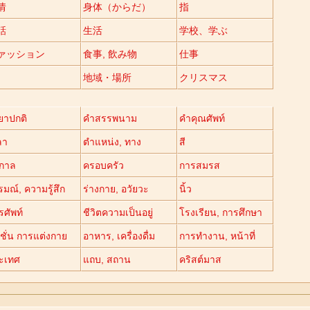
情
身体（からだ）
指
話
生活
学校、学ぶ
ァッション
食事, 飲み物
仕事
地域・場所
クリスマス
ิยาปกติ
คำสรรพนาม
คำคุณศัพท์
ลา
ตำแหน่ง, ทาง
สี
ูกาล
ครอบครัว
การสมรส
มณ์, ความรู้สึก
ร่างกาย, อวัยวะ
นิ้ว
รศัพท์
ชีวิตความเป็นอยู่
โรงเรียน, การศึกษา
ชั่น การแต่งกาย
อาหาร, เครื่องดื่ม
การทำงาน, หน้าที่
ะเทศ
แถบ, สถาน
คริสต์มาส