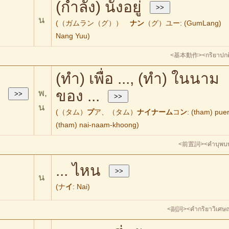
(กำลัง) นั่งอยู่
น
(（ガムラン（グ））
ナン
（グ）ユー: (GumLang)
Nang Yuu)
<基本動作>
<กริยาปกต
(ทำ) เพื่อ ..., (ทำ) ในนาม
ของ ...
พ,
น
(（タム）
プ
ア、（タム）
ナイナーム
コ
ン
: (tham) puer
(tham) nai-naam-khoong)
<前置詞>
<คำบุพบ
... ไหน
น
(ナ
イ
: Nai)
<副詞>
<คำกริยาวิเศษณ