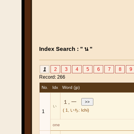
Index Search : " น "
1
2
3
4
5
6
7
8
9
Record: 266
No.
Idx
Word (jp)
１, 一
い
( 1, いち: Ichi)
1
one