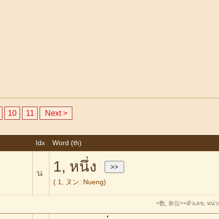
10
11
Next >
Idx
Word (th)
1, หนึ่ง
น
( 1, ヌン: Nueng)
<数, 単位>
<ตัวเลข, หน่