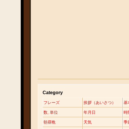
Category
フレーズ
挨拶（あいさつ）
基
数, 単位
年月日
時
朝昼晩
天気
季