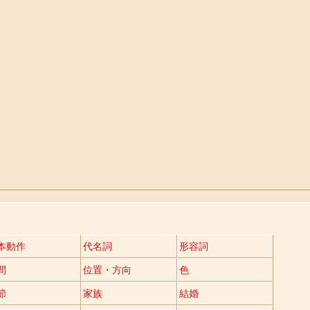
本動作
代名詞
形容詞
間
位置・方向
色
節
家族
結婚