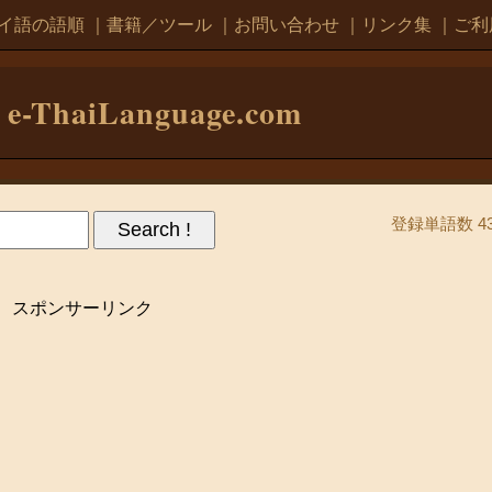
イ語の語順
｜
書籍／ツール
｜
お問い合わせ
｜
リンク集
｜
ご利
e-ThaiLanguage.com
登録単語数 43
スポンサーリンク