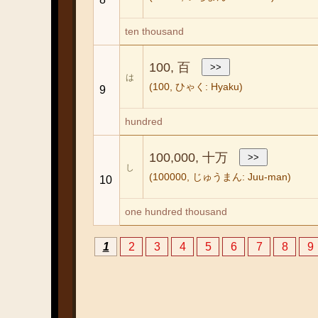
ten thousand
100, 百
は
(100, ひゃく: Hyaku)
9
hundred
100,000, 十万
し
(100000, じゅうまん: Juu-man)
10
one hundred thousand
1
2
3
4
5
6
7
8
9