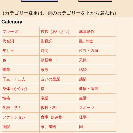
（カテゴリー変更は、別のカテゴリーを下から選んね）
Category
フレーズ
挨拶（あいさつ）
基本動作
代名詞
形容詞
数, 単位
年月日
時間
位置・方向
色
朝昼晩
天気
季節
家族
結婚
干支・十二支
占いの星座
感情
身体（からだ）
指
健康・病気
性格
電話
生活
学校、学ぶ
教科・科目
スポーツ
ファッション
食事, 飲み物
仕事
病院
家、建物
国