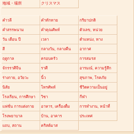
地域・場所
クリスマス
คำวลี
คำทักทาย
กริยาปกติ
คำสรรพนาม
คำคุณศัพท์
ตัวเลข, หน่วย
วัน เดือน ปี
เวลา
ตำแหน่ง, ทาง
สี
กลางวัน, กลางคืน
อากาศ
ฤดูกาล
ครอบครัว
การสมรส
จักรราศีจีน
ราศี
อารมณ์, ความรู้สึก
ร่างกาย, อวัยวะ
นิ้ว
สุขภาพ, โรคภัย
นิสัย
โทรศัพท์
ชีวิตความเป็นอยู่
โรงเรียน, การศึกษา
วิชา
กีฬา
แฟชั่น การแต่งกาย
อาหาร, เครื่องดื่ม
การทำงาน, หน้าที่
โรงพยาบาล
บ้าน, อาคาร
ประเทศ
แถบ, สถาน
คริสต์มาส