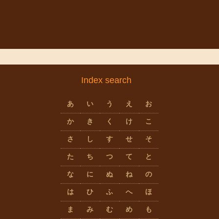
Index search
あ
い
う
え
お
か
き
く
け
こ
さ
し
す
せ
そ
た
ち
つ
て
と
な
に
ぬ
ね
の
は
ひ
ふ
へ
ほ
ま
み
む
め
も