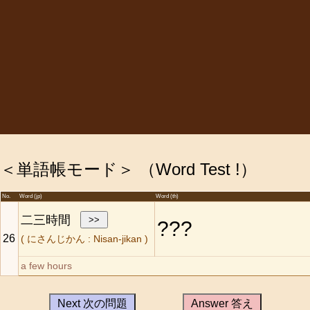
＜単語帳モード＞ （Word Test !）
No.
Word (jp)
Word (th)
二三時間
???
26
(
にさんじかん
:
Nisan-jikan
)
a few hours