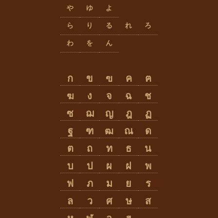
や
ゆ
よ
ら
り
る
れ
ろ
わ
を
ん
ก
ข
ฃ
ค
ฅ
ฆ
ง
จ
ฉ
ช
ซ
ฌ
ญ
ฎ
ฏ
ฐ
ฑ
ฒ
ณ
ด
ต
ถ
ท
ธ
น
บ
ป
ผ
ฝ
พ
ฟ
ภ
ม
ย
ร
ล
ว
ศ
ษ
ส