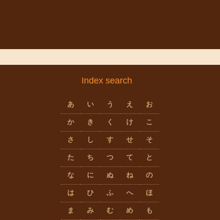
Index search
あ
い
う
え
お
か
き
く
け
こ
さ
し
す
せ
そ
た
ち
つ
て
と
な
に
ぬ
ね
の
は
ひ
ふ
へ
ほ
ま
み
む
め
も