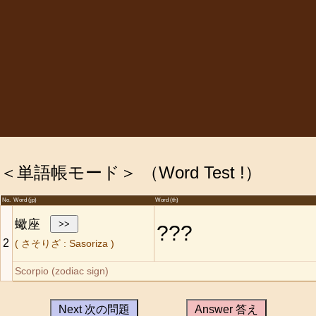
＜単語帳モード＞ （Word Test !）
No.
Word (jp)
Word (th)
蠍座
???
2
(
さそりざ
:
Sasoriza
)
Scorpio (zodiac sign)