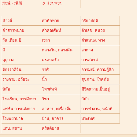
地域・場所
クリスマス
คำวลี
คำทักทาย
กริยาปกติ
คำสรรพนาม
คำคุณศัพท์
ตัวเลข, หน่วย
วัน เดือน ปี
เวลา
ตำแหน่ง, ทาง
สี
กลางวัน, กลางคืน
อากาศ
ฤดูกาล
ครอบครัว
การสมรส
จักรราศีจีน
ราศี
อารมณ์, ความรู้สึก
ร่างกาย, อวัยวะ
นิ้ว
สุขภาพ, โรคภัย
นิสัย
โทรศัพท์
ชีวิตความเป็นอยู่
โรงเรียน, การศึกษา
วิชา
กีฬา
แฟชั่น การแต่งกาย
อาหาร, เครื่องดื่ม
การทำงาน, หน้าที่
โรงพยาบาล
บ้าน, อาคาร
ประเทศ
แถบ, สถาน
คริสต์มาส