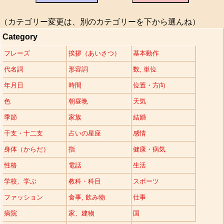
（カテゴリー変更は、別のカテゴリーを下から選んね）
Category
フレーズ
挨拶（あいさつ）
基本動作
代名詞
形容詞
数, 単位
年月日
時間
位置・方向
色
朝昼晩
天気
季節
家族
結婚
干支・十二支
占いの星座
感情
身体（からだ）
指
健康・病気
性格
電話
生活
学校、学ぶ
教科・科目
スポーツ
ファッション
食事, 飲み物
仕事
病院
家、建物
国