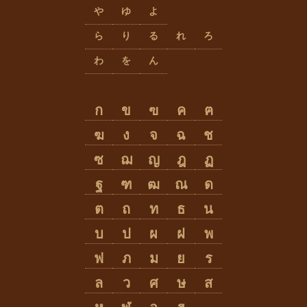
や
ゆ
よ
ら
り
る
れ
ろ
わ
を
ん
ก
ข
ฃ
ค
ฅ
ฆ
ง
จ
ฉ
ช
ซ
ฌ
ญ
ฎ
ฏ
ฐ
ฑ
ฒ
ณ
ด
ต
ถ
ท
ธ
น
บ
ป
ผ
ฝ
พ
ฟ
ภ
ม
ย
ร
ล
ว
ศ
ษ
ส