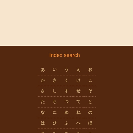
Index search
あ
い
う
え
お
か
き
く
け
こ
さ
し
す
せ
そ
た
ち
つ
て
と
な
に
ぬ
ね
の
は
ひ
ふ
へ
ほ