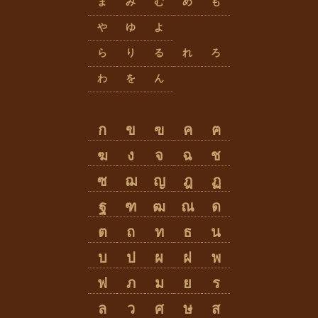
ま
み
む
め
も
や
ゆ
よ
ら
り
る
れ
ろ
わ
を
ん
ก
ข
ฃ
ค
ฅ
ฆ
ง
จ
ฉ
ช
ซ
ฌ
ญ
ฎ
ฏ
ฐ
ฑ
ฒ
ณ
ด
ต
ถ
ท
ธ
น
บ
ป
ผ
ฝ
พ
ฟ
ภ
ม
ย
ร
ล
ว
ศ
ษ
ส