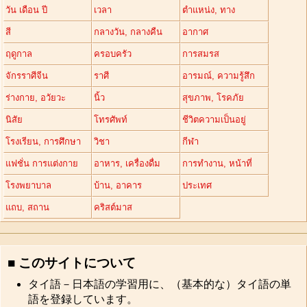
วัน เดือน ปี
เวลา
ตำแหน่ง, ทาง
สี
กลางวัน, กลางคืน
อากาศ
ฤดูกาล
ครอบครัว
การสมรส
จักรราศีจีน
ราศี
อารมณ์, ความรู้สึก
ร่างกาย, อวัยวะ
นิ้ว
สุขภาพ, โรคภัย
นิสัย
โทรศัพท์
ชีวิตความเป็นอยู่
โรงเรียน, การศึกษา
วิชา
กีฬา
แฟชั่น การแต่งกาย
อาหาร, เครื่องดื่ม
การทำงาน, หน้าที่
โรงพยาบาล
บ้าน, อาคาร
ประเทศ
แถบ, สถาน
คริสต์มาส
■ このサイトについて
タイ語－日本語の学習用に、（基本的な）タイ語の単
語を登録しています。