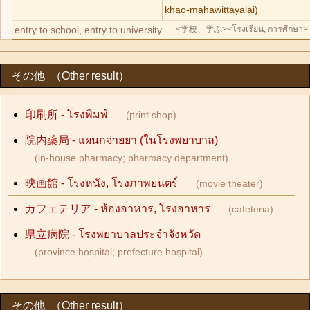
khao-mahawittayalai)
entry to school, entry to university
<学校、学ぶ>
<โรงเรียน, การศึกษา>
その他 （Other result）
印刷所 - โรงพิมพ์
(print shop)
院内薬局 - แผนกจ่ายยา (ในโรงพยาบาล)
(in-house pharmacy; pharmacy department)
映画館 - โรงหนัง, โรงภาพยนตร์
(movie theater)
カフェテリア - ห้องอาหาร, โรงอาหาร
(cafeteria)
県立病院 - โรงพยาบาลประจำจังหวัด
(province hospital; prefecture hospital)
その他 （Other result）