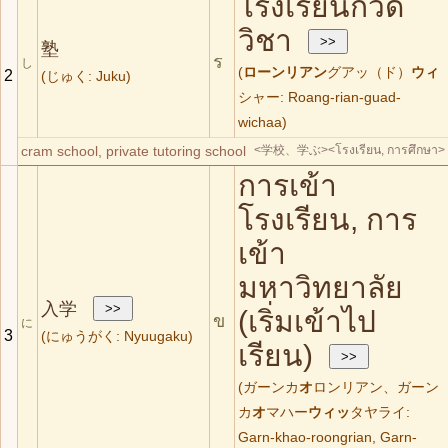
โรงเรียนกวด
วิชา
塾
ร
し
(
ローンリアン
グアッ（ド）
ウィ
2
(じゅく: Juku)
シャー: Roang-rian-guad-
wichaa)
cram school, private tutoring school
<学校、学ぶ>
<โรงเรียน, การศึกษา>
การเข้า
โรงเรียน, การ
เข้า
มหาวิทยาลัย
入学
(เริ่มเข้าไป
ข
に
3
(にゅうがく: Nyuugaku)
เรียน)
(ガーンカ
オ
ロンリアン、ガーン
カ
オ
マハー
ウィッ
タヤライ:
Garn-khao-roongrian, Garn-