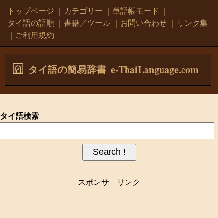
トップページ
｜
カテゴリー
｜
単語帳モード
｜
タイ語の語順
｜
書籍／ツール
｜
お問い合わせ
｜
リンク集
｜
ご利用規約
e-ThaiLanguage.com
タイ語の簡易辞書
タイ語検索
スポンサーリンク