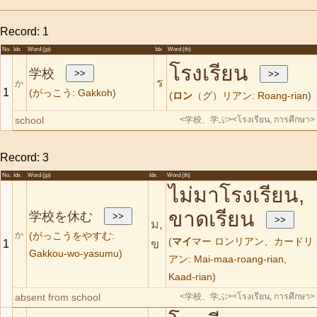
Record: 1
No.
Idx
Word (jp)
Idx
Word (th)
โรงเรียน
学校
ร
か
1
(がっこう: Gakkoh)
(
ロン
（グ）リアン: Roang-rian)
school
<学校、学ぶ>
<โรงเรียน, การศึกษา>
Record: 3
No.
Idx
Word (jp)
Idx
Word (th)
ไม่มาโรงเรียน,
ขาดเรียน
学校を休む
ม,
か
(がっこうをやすむ:
(
マイ
マー ロンリアン、カードリ
ข
1
Gakkou-wo-yasumu)
アン: Mai-maa-roang-rian,
Kaad-rian)
absent from school
<学校、学ぶ>
<โรงเรียน, การศึกษา>