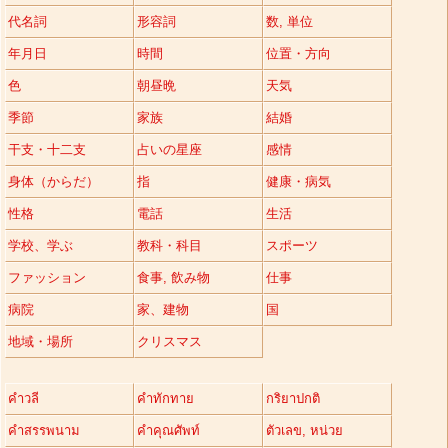
代名詞
形容詞
数, 単位
年月日
時間
位置・方向
色
朝昼晩
天気
季節
家族
結婚
干支・十二支
占いの星座
感情
身体（からだ）
指
健康・病気
性格
電話
生活
学校、学ぶ
教科・科目
スポーツ
ファッション
食事, 飲み物
仕事
病院
家、建物
国
地域・場所
クリスマス
คำวลี
คำทักทาย
กริยาปกติ
คำสรรพนาม
คำคุณศัพท์
ตัวเลข, หน่วย