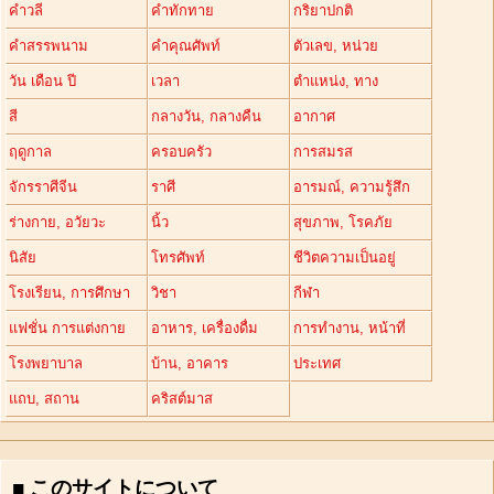
คำวลี
คำทักทาย
กริยาปกติ
คำสรรพนาม
คำคุณศัพท์
ตัวเลข, หน่วย
วัน เดือน ปี
เวลา
ตำแหน่ง, ทาง
สี
กลางวัน, กลางคืน
อากาศ
ฤดูกาล
ครอบครัว
การสมรส
จักรราศีจีน
ราศี
อารมณ์, ความรู้สึก
ร่างกาย, อวัยวะ
นิ้ว
สุขภาพ, โรคภัย
นิสัย
โทรศัพท์
ชีวิตความเป็นอยู่
โรงเรียน, การศึกษา
วิชา
กีฬา
แฟชั่น การแต่งกาย
อาหาร, เครื่องดื่ม
การทำงาน, หน้าที่
โรงพยาบาล
บ้าน, อาคาร
ประเทศ
แถบ, สถาน
คริสต์มาส
■ このサイトについて