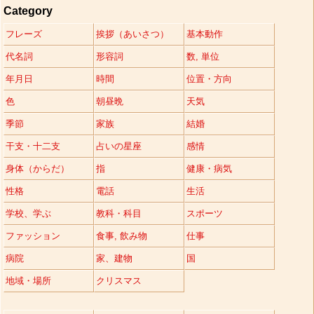
Category
フレーズ
挨拶（あいさつ）
基本動作
代名詞
形容詞
数, 単位
年月日
時間
位置・方向
色
朝昼晩
天気
季節
家族
結婚
干支・十二支
占いの星座
感情
身体（からだ）
指
健康・病気
性格
電話
生活
学校、学ぶ
教科・科目
スポーツ
ファッション
食事, 飲み物
仕事
病院
家、建物
国
地域・場所
クリスマス