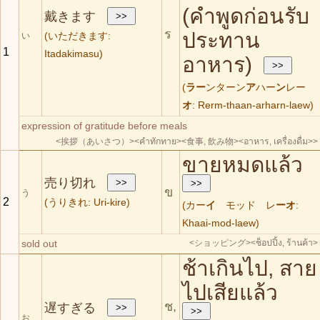
(คำพูดก่อนรับ
戴きます
ร
ประทาน
(いただきます:
い
1
Itadakimasu)
อาหาร)
(
ラー
ンターン
ア
ハー
ン
レー
オ
: Rerm-thaan-arharn-laew)
expression of gratitude before meals
<挨拶（あいさつ）>
<คำทักทาย>
<食事, 飲み物>
<อาหาร, เครื่องดื่ม>>
ขายหมดแล้ว
売り切れ
ข
う
2
(うりきれ: Uri-kire)
(カー
イ
モッド レ
ーオ
:
Khaai-mod-laew)
sold out
<ショッピング>
<ช็อปปิ้ง, ร้านค้า>
ช้าเกินไป, สาย
ไปเสียแล้ว
ช,
遅すぎる
お