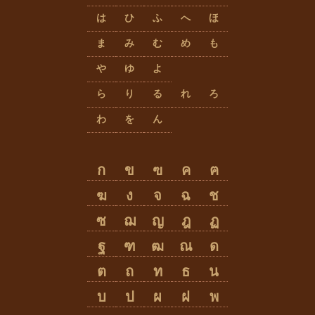
は
ひ
ふ
へ
ほ
ま
み
む
め
も
や
ゆ
よ
ら
り
る
れ
ろ
わ
を
ん
ก
ข
ฃ
ค
ฅ
ฆ
ง
จ
ฉ
ช
ซ
ฌ
ญ
ฎ
ฏ
ฐ
ฑ
ฒ
ณ
ด
ต
ถ
ท
ธ
น
บ
ป
ผ
ฝ
พ