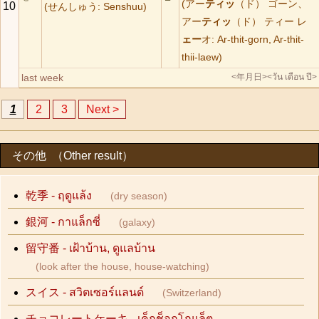
(アー
ティッ
（ド） ゴーン、
10
(せんしゅう: Senshuu)
アー
ティッ
（ド） ティー レ
ェー
オ: Ar-thit-gorn, Ar-thit-
thii-laew)
last week
<年月日>
<วัน เดือน ปี>
1
2
3
Next >
その他 （Other result）
乾季 - ฤดูแล้ง
(dry season)
銀河 - กาแล็กซี่
(galaxy)
留守番 - เฝ้าบ้าน, ดูแลบ้าน
(look after the house, house-watching)
スイス - สวิตเซอร์แลนด์
(Switzerland)
チョコレートケーキ - เค็กช็อกโกแล็ต