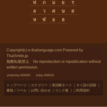
ฟ
ภ
ม
ย
ร
ล
ว
ศ
ษ
ส
ห
ฬ
อ
ฮ
Copyright(c) e-thailanguage.com
Powered by
ThaiSmile.jp
無断転載禁止 No reproduction or republication without
written permission.
yesterday 000000 today 006034
トップページ
｜
カテゴリー
｜
単語帳モード
｜
タイ語の語順
｜
書籍／ツール
｜
お問い合わせ
｜
リンク集
｜
ご利用規約