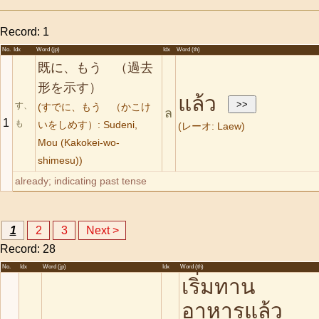
Record: 1
No.
Idx
Word (jp)
Idx
Word (th)
既に、もう （過去
形を示す）
แล้ว
す、
(すでに、もう （かこけ
ล
1
も
いをしめす）: Sudeni,
(レーオ: Laew)
Mou (Kakokei-wo-
shimesu))
already; indicating past tense
1
2
3
Next >
Record: 28
No.
Idx
Word (jp)
Idx
Word (th)
เริ่มทาน
อาหารแล้ว