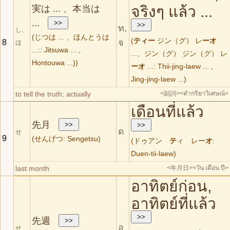
จริงๆ แล้ว ...
実は ... 、本当は
...
ท,
し、
(じつは ... 、ほんとうは
(
ティー
ジン（グ） レ
ーオ
จ
8
ほ
...:: Jitsuwa ... ,
...、ジン（グ） ジン（グ） レ
Hontouwa ...))
ーオ
...: Thii-jing-laew ... ,
Jing-jing-laew ...)
to tell the truth; actually
<副詞>
<คำกริยาวิเศษณ์>
เดือนที่แล้ว
先月
ด
せ
9
(せんげつ: Sengetsu)
(ドゥアン
テ
ィ レー
オ
:
Duen-tii-laew)
last month
<年月日>
<วัน เดือน ปี>
อาทิตย์ก่อน,
อาทิตย์ที่แล้ว
先週
อ
せ