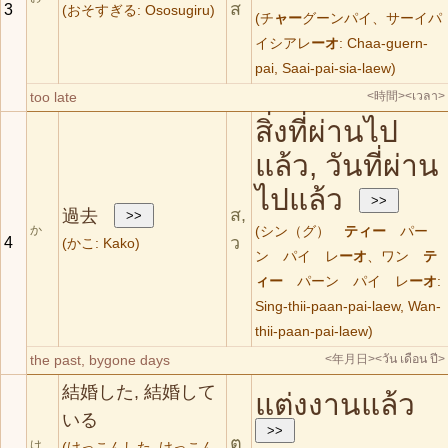
ส
3
(おそすぎる: Ososugiru)
(チ
ャー
グーンパイ、サーイパ
イシアレ
ーオ
: Chaa-guern-
pai, Saai-pai-sia-laew)
too late
<時間>
<เวลา>
สิ่งที่ผ่านไป
แล้ว, วันที่ผ่าน
ไปแล้ว
ส,
過去
か
(シン（グ）
ティー
パー
ว
4
(かこ: Kako)
ン パイ レ
ーオ
、ワン
テ
ィー
パーン パイ レ
ーオ
:
Sing-thii-paan-pai-laew, Wan-
thii-paan-pai-laew)
the past, bygone days
<年月日>
<วัน เดือน ปี>
結婚した, 結婚して
แต่งงานแล้ว
いる
ต
け
(けっこんした, けっこん