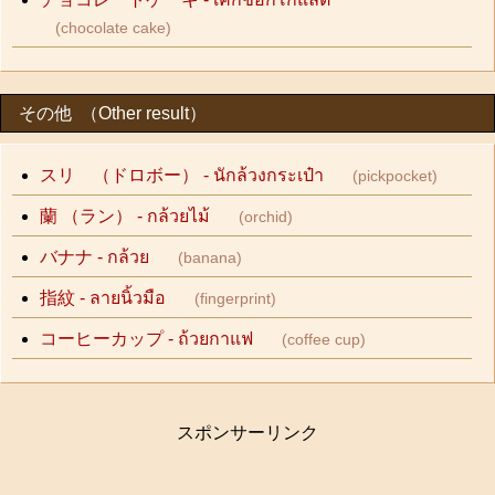
(chocolate cake)
その他 （Other result）
スリ （ドロボー） - นักล้วงกระเป๋า
(pickpocket)
蘭 （ラン） - กล้วยไม้
(orchid)
バナナ - กล้วย
(banana)
指紋 - ลายนิ้วมือ
(fingerprint)
コーヒーカップ - ถ้วยกาแฟ
(coffee cup)
スポンサーリンク