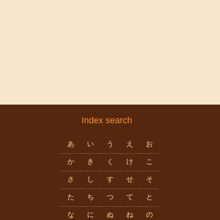
Index search
あ
い
う
え
お
か
き
く
け
こ
さ
し
す
せ
そ
た
ち
つ
て
と
な
に
ぬ
ね
の