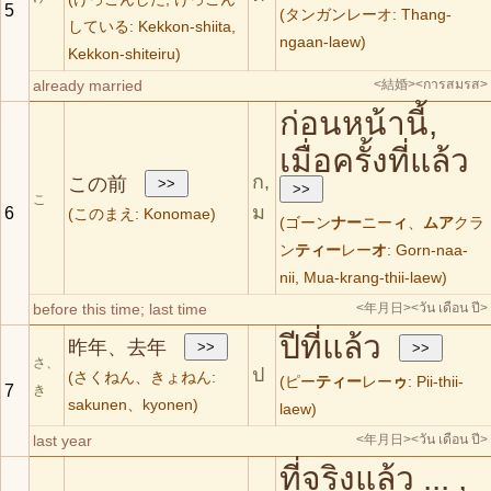
5
(タンガンレーオ: Thang-
している: Kekkon-shiita,
ngaan-laew)
Kekkon-shiteiru)
already married
<結婚>
<การสมรส>
ก่อนหน้านี้,
เมื่อครั้งที่แล้ว
ก,
この前
こ
ม
6
(このまえ: Konomae)
(ゴーン
ナー
ニー
ィ
、
ムア
クラ
ン
ティー
レー
オ
: Gorn-naa-
nii, Mua-krang-thii-laew)
before this time; last time
<年月日>
<วัน เดือน ปี>
ปีที่แล้ว
昨年、去年
さ、
ป
(さくねん、きょねん:
(ピー
ティー
レー
ゥ
: Pii-thii-
7
き
sakunen、kyonen)
laew)
last year
<年月日>
<วัน เดือน ปี>
ที่จริงแล้ว ... ,