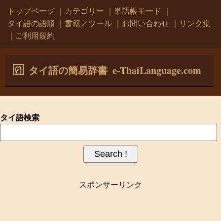
トップページ
｜
カテゴリー
｜
単語帳モード
｜
タイ語の語順
｜
書籍／ツール
｜
お問い合わせ
｜
リンク集
｜
ご利用規約
e-ThaiLanguage.com
タイ語の簡易辞書
タイ語検索
スポンサーリンク