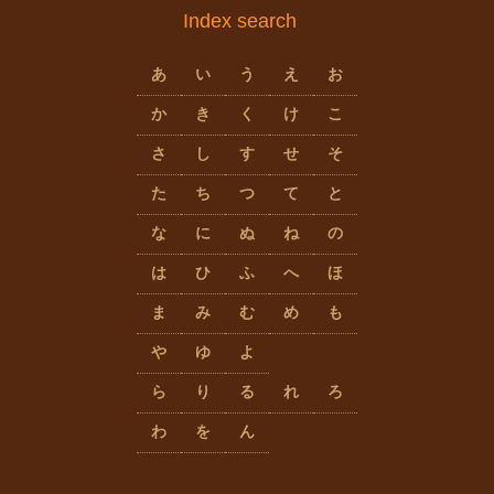
Index search
あ
い
う
え
お
か
き
く
け
こ
さ
し
す
せ
そ
た
ち
つ
て
と
な
に
ぬ
ね
の
は
ひ
ふ
へ
ほ
ま
み
む
め
も
や
ゆ
よ
ら
り
る
れ
ろ
わ
を
ん