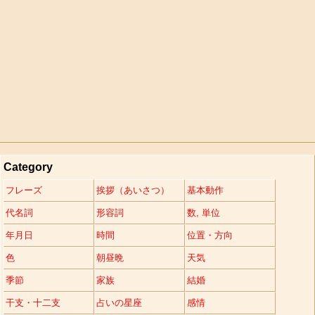
Category
フレーズ
挨拶（あいさつ）
基本動作
代名詞
形容詞
数, 単位
年月日
時間
位置・方向
色
朝昼晩
天気
季節
家族
結婚
干支・十二支
占いの星座
感情