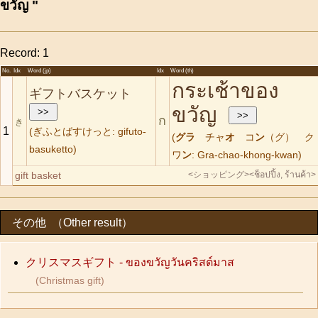
ขวัญ "
Record: 1
No.
Idx
Word (jp)
Idx
Word (th)
กระเช้าของ
ギフトバスケット
ขวัญ
ก
き
1
(ぎふとばすけっと: gifuto-
(
グラ
チャ
オ
コ
ン
（グ） ク
basuketto)
ワ
ン
: Gra-chao-khong-kwan)
gift basket
<ショッピング>
<ช็อปปิ้ง, ร้านค้า>
その他 （Other result）
クリスマスギフト - ของขวัญวันคริสต์มาส
(Christmas gift)