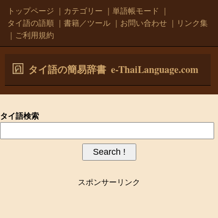
トップページ
｜
カテゴリー
｜
単語帳モード
｜
タイ語の語順
｜
書籍／ツール
｜
お問い合わせ
｜
リンク集
｜
ご利用規約
e-ThaiLanguage.com
タイ語の簡易辞書
タイ語検索
スポンサーリンク