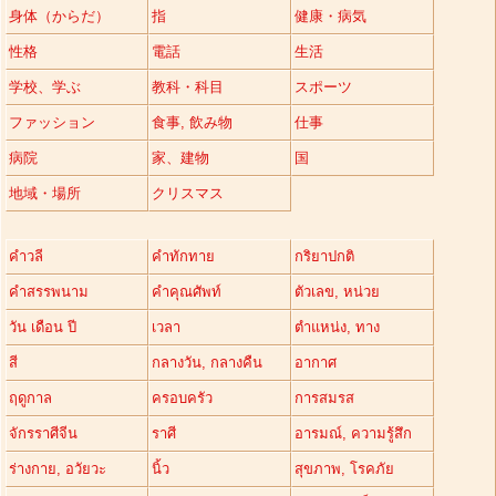
身体（からだ）
指
健康・病気
性格
電話
生活
学校、学ぶ
教科・科目
スポーツ
ファッション
食事, 飲み物
仕事
病院
家、建物
国
地域・場所
クリスマス
คำวลี
คำทักทาย
กริยาปกติ
คำสรรพนาม
คำคุณศัพท์
ตัวเลข, หน่วย
วัน เดือน ปี
เวลา
ตำแหน่ง, ทาง
สี
กลางวัน, กลางคืน
อากาศ
ฤดูกาล
ครอบครัว
การสมรส
จักรราศีจีน
ราศี
อารมณ์, ความรู้สึก
ร่างกาย, อวัยวะ
นิ้ว
สุขภาพ, โรคภัย