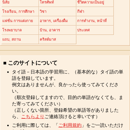
นิสัย
โทรศัพท์
ชีวิตความเป็นอยู่
โรงเรียน, การศึกษา
วิชา
กีฬา
แฟชั่น การแต่งกาย
อาหาร, เครื่องดื่ม
การทำงาน, หน้าที่
โรงพยาบาล
บ้าน, อาคาร
ประเทศ
แถบ, สถาน
คริสต์มาส
■ このサイトについて
タイ語－日本語の学習用に、（基本的な）タイ語の単
語を登録しています。
例文はありませんが、良かったら使ってみてくださ
い。
（順次登録してますので、目的の単語がなくても、ま
た寄ってみてください）
（正しくない箇所、登録希望の単語等がありました
ら、
こちらより
ご連絡頂けると幸いです）
ご利用に際しては、「
ご利用規約
」をご一読いただけ