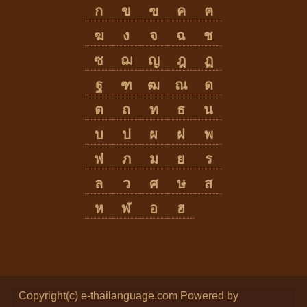
ก
ข
ฃ
ค
ฅ
ฆ
ง
จ
ฉ
ช
ซ
ฌ
ญ
ฎ
ฏ
ฐ
ฑ
ฒ
ณ
ด
ต
ถ
ท
ธ
น
บ
ป
ผ
ฝ
พ
ฟ
ภ
ม
ย
ร
ล
ว
ศ
ษ
ส
ห
ฬ
อ
ฮ
Copyright(c) e-thailanguage.com
Powered by